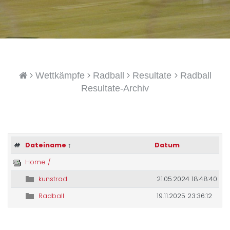
>
>
>
>
Wettkämpfe
Radball
Resultate
Radball
Resultate-Archiv
#
Dateiname
↑
Datum
Home /
kunstrad
21.05.2024 18:48:40
Radball
19.11.2025 23:36:12