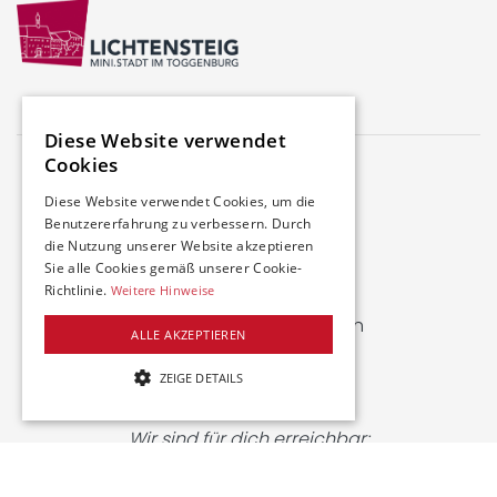
Diese Website verwendet
Cookies
Diese Website verwendet Cookies, um die
Benutzererfahrung zu verbessern. Durch
die Nutzung unserer Website akzeptieren
Farbhofstrasse 21
Sie alle Cookies gemäß unserer Cookie-
8048 Zürich
Richtlinie.
Weitere Hinweise
welcome@swiss-iuc.ch
ALLE AKZEPTIEREN
www.swiss-iuc.ch
ZEIGE DETAILS
+41 43 549 50 60
UNBEDINGT NOTWENDIGE
Wir sind für dich erreichbar:
LEISTUNG
Montag
: 8-10 / 12-14 Uhr
TARGETING
Dienstag
: 8-10 Uhr