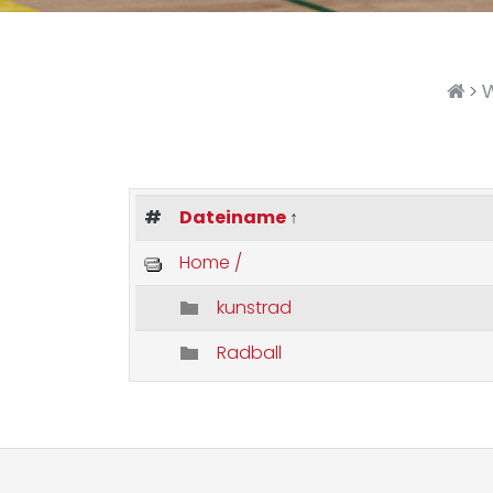
>
W
#
Dateiname
↑
Home /
kunstrad
Radball