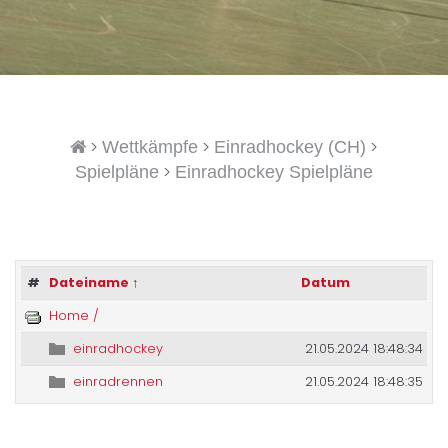
>
>
>
Wettkämpfe
Einradhockey (CH)
>
Spielpläne
Einradhockey Spielpläne
#
Dateiname
↑
Datum
Home /
einradhockey
21.05.2024 18:48:34
einradrennen
21.05.2024 18:48:35