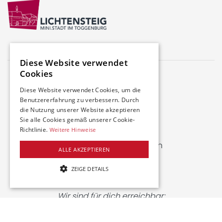
Diese Website verwendet
Cookies
Diese Website verwendet Cookies, um die
Benutzererfahrung zu verbessern. Durch
die Nutzung unserer Website akzeptieren
Farbhofstrasse 21
Sie alle Cookies gemäß unserer Cookie-
8048 Zürich
Richtlinie.
Weitere Hinweise
welcome@swiss-iuc.ch
ALLE AKZEPTIEREN
www.swiss-iuc.ch
ZEIGE DETAILS
+41 43 549 50 60
UNBEDINGT NOTWENDIGE
Wir sind für dich erreichbar:
LEISTUNG
Montag
: 8-10 / 12-14 Uhr
TARGETING
Dienstag
: 8-10 Uhr