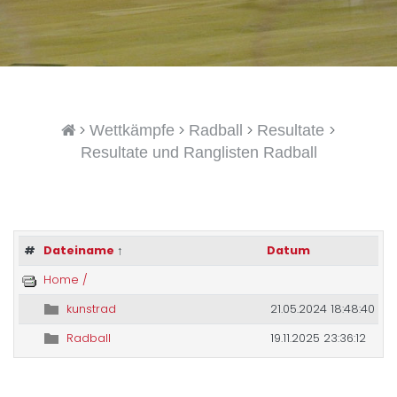
>
>
>
>
Wettkämpfe
Radball
Resultate
Resultate und Ranglisten Radball
#
Dateiname
↑
Datum
Home /
kunstrad
21.05.2024 18:48:40
Radball
19.11.2025 23:36:12