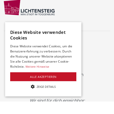
Diese Website verwendet
Cookies
Diese Website verwendet Cookies, um die
Benutzererfahrung zu verbessern. Durch
die Nutzung unserer Website akzeptieren
Farbhofstrasse 21
Sie alle Cookies gemäß unserer Cookie-
8048 Zürich
Richtlinie.
Weitere Hinweise
welcome@swiss-iuc.ch
ALLE AKZEPTIEREN
www.swiss-iuc.ch
ZEIGE DETAILS
+41 43 549 50 60
UNBEDINGT NOTWENDIGE
Wir sind für dich erreichbar:
LEISTUNG
Montag
: 8-10 / 12-14 Uhr
TARGETING
Dienstag
: 8-10 Uhr