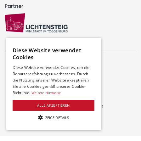
Partner
Diese Website verwendet
Cookies
Diese Website verwendet Cookies, um die
Benutzererfahrung zu verbessern. Durch
die Nutzung unserer Website akzeptieren
Farbhofstrasse 21
Sie alle Cookies gemäß unserer Cookie-
8048 Zürich
Richtlinie.
Weitere Hinweise
welcome@swiss-iuc.ch
ALLE AKZEPTIEREN
www.swiss-iuc.ch
ZEIGE DETAILS
+41 43 549 50 60
UNBEDINGT NOTWENDIGE
Wir sind für dich erreichbar:
LEISTUNG