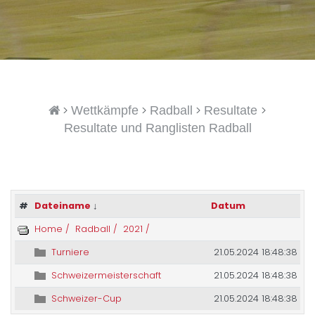
>
>
>
>
Wettkämpfe
Radball
Resultate
Resultate und Ranglisten Radball
#
Dateiname
↓
Datum
Home /
Radball /
2021 /
Turniere
21.05.2024 18:48:38
Schweizermeisterschaft
21.05.2024 18:48:38
Schweizer-Cup
21.05.2024 18:48:38