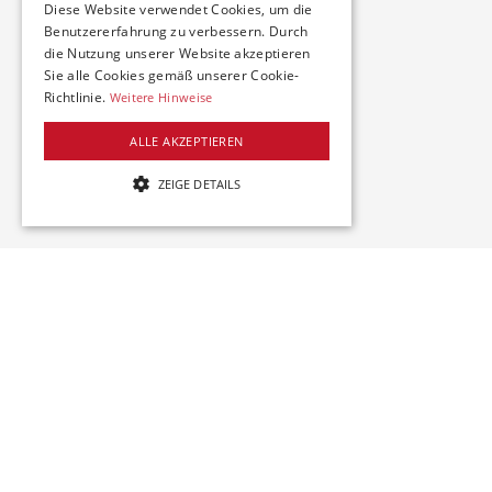
Diese Website verwendet Cookies, um die
Benutzererfahrung zu verbessern. Durch
die Nutzung unserer Website akzeptieren
Sie alle Cookies gemäß unserer Cookie-
Richtlinie.
Partner
Weitere Hinweise
ALLE AKZEPTIEREN
ZEIGE DETAILS
UNBEDINGT NOTWENDIGE
LEISTUNG
TARGETING
Farbhofstrasse 21
Unbedingt notwendige
Leistung
8048 Zürich
Targeting
welcome@swiss-iuc.ch
Streng notwendige Cookies ermöglichen die
www.swiss-iuc.ch
Kernfunktionen der Website wie
Benutzeranmeldung und Kontoverwaltung.