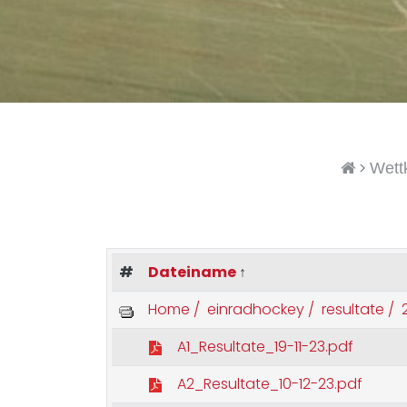
>
Wett
#
Dateiname
↑
Home /
einradhockey /
resultate /
2
A1_Resultate_19-11-23.pdf
A2_Resultate_10-12-23.pdf