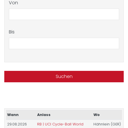
Von
Bis
Wann
Anlass
Wo
29.08.2026
RB | UCI Cycle-Ball World
Hähnlein (GER)