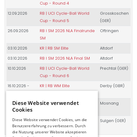
Cup - Round 4
12.09.2026
RB | UCI Cycle-Ball World
Grosskoschen
Cup - Round 5
(GER)
26.09.2026
RB I SM 2026 NLA Finalrunde
Oftringen
SM
03.10.2026
KR | RB SM Elite
Altdorf
03.10.2026
RB I SM 2026 NLA Final SM
Altdorf
10.10.2026
RB | UCI Cycle-Ball World
Prechtal (GER)
Cup - Round 6
16.10.2026 -
KR | RB WM Elite
Derby (GBR)
18.10.2026
Diese Website verwendet
21.11.2026
RB | UCI Cycle-Ball World
Mosnang
Cookies
Cup - Round 7
Diese Website verwendet Cookies, um die
12.12.2026
RB | UCI Cycle-Ball World
Sulgen (GER)
Benutzererfahrung zu verbessern. Durch
Cup - Final
die Nutzung unserer Website akzeptieren